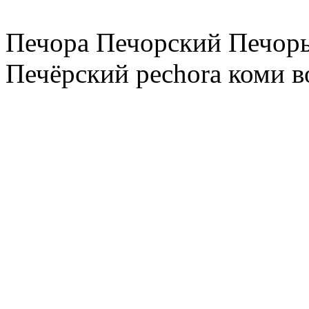
Печора Печорский Печоры
Печёрский pechora коми в