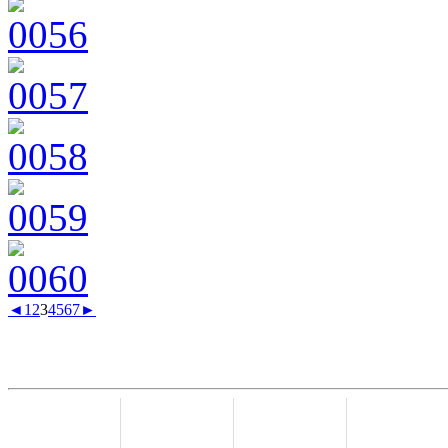
◄
1
2
3
4
5
6
7
►