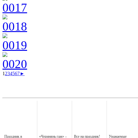
1
2
3
4
5
6
7
►
Праздник в
«Черинянь гаж» –
Все на праздник!
Уважаемые