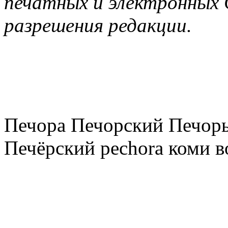
печатных и электронных 
разрешения редакции.
Печора Печорский Печоры
Печёрский pechora коми в