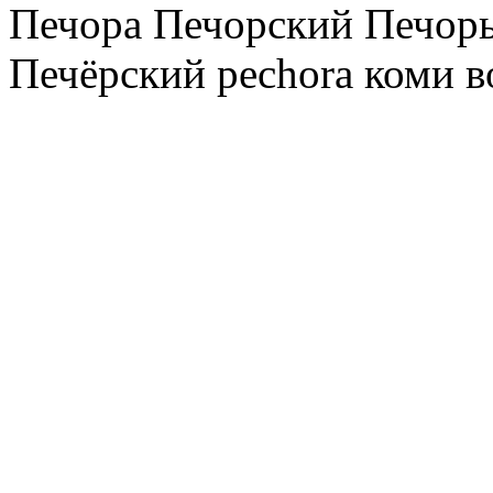
Печора Печорский Печоры
Печёрский pechora коми в