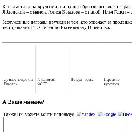
Как заметили на вручении, ни одного бронзового знака карат
Яблонский – с мамой, Алиса Крылова – с папой, Илья Гецен – 
Заслуженные награды вручили и тем, кто отвечает за продви
тестирования ГТО Евгению Евгеньевичу Пшеничко.
Лучшие поедут «на
А ты готов? –
Печора – третья
Первые из
Россию»
ФОТО
курсантов
А Ваше мнение?
Также Вы можете войти используя: