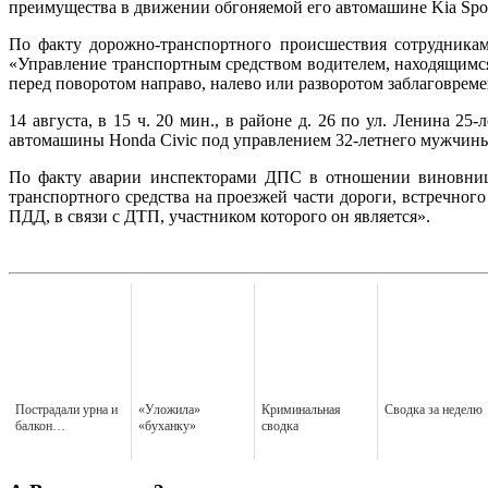
преимущества в движении обгоняемой его автомашине Kia Spo
По факту дорожно-транспортного происшествия сотрудника
«Управление транспортным средством водителем, находящимся
перед поворотом направо, налево или разворотом заблаговрем
14 августа, в 15 ч. 20 мин., в районе д. 26 по ул. Ленина 
автомашины Honda Civic под управлением 32-летнего мужчины
По факту аварии инспекторами ДПС в отношении виновниц
транспортного средства на проезжей части дороги, встречног
ПДД, в связи с ДТП, участником которого он является».
Пострадали урна и
«Уложила»
Криминальная
Сводка за неделю
балкон…
«буханку»
сводка