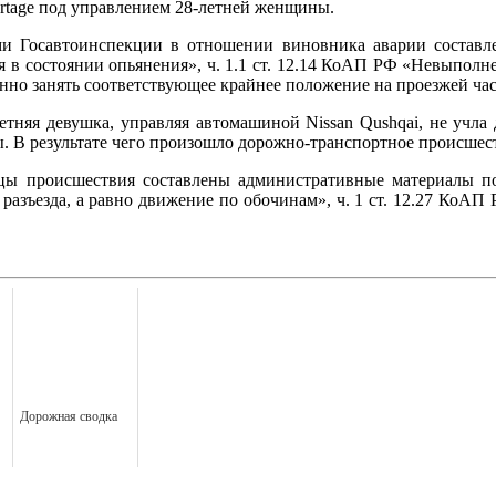
rtage под управлением 28-летней женщины.
ми Госавтоинспекции в отношении виновника аварии составл
 в состоянии опьянения», ч. 1.1 ст. 12.14 КоАП РФ «Невыполн
енно занять соответствующее крайнее положение на проезжей ча
25-летняя девушка, управляя автомашиной Nissan Qushqai, не у
. В результате чего произошло дорожно-транспортное происшес
ы происшествия составлены административные материалы по
о разъезда, а равно движение по обочинам», ч. 1 ст. 12.27 Ко
Дорожная сводка