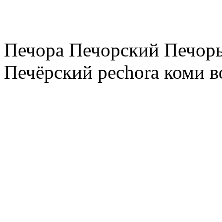
Печора Печорский Печоры
Печёрский pechora коми в