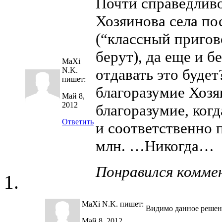
Почти справедливо,
Хозяинова села пос
(“классный пригов
берут), да еще и б
MaXi
N.K.
отдавать это будет
пишет:
благоразумие Хозя
Май 8,
2012
благоразумие, ког
Ответить
и соответственно п
млн. …Никогда…
Понравился комме
MaXi N.K.
пишет:
Видимо данное реше
Май 8, 2012