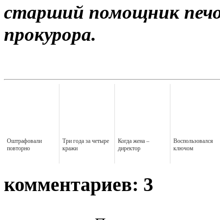
старший помощник печо
прокурора.
Оштрафовали
Три года за четыре
Когда жена –
Воспользовался
повторно
кражи
директор
ключом
комментариев: 3