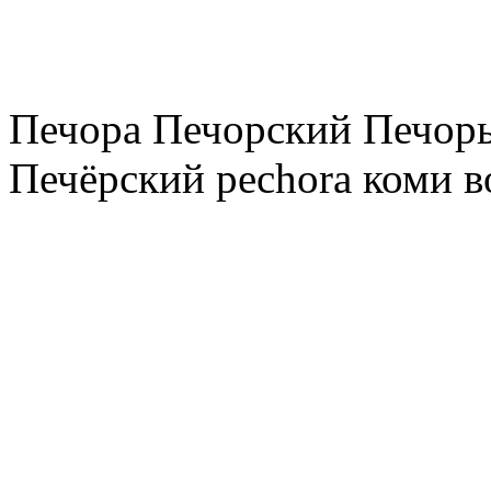
Печора Печорский Печоры
Печёрский pechora коми в