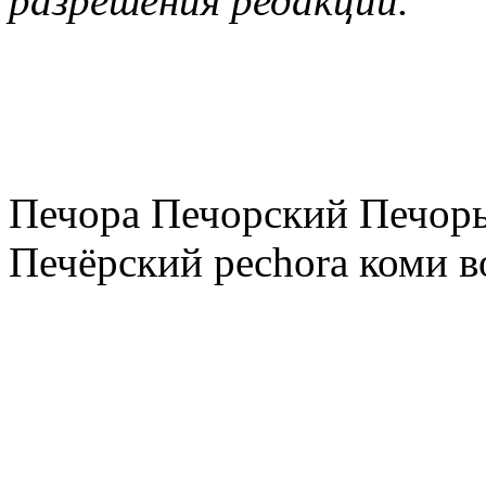
разрешения редакции.
Печора Печорский Печоры
Печёрский pechora коми в