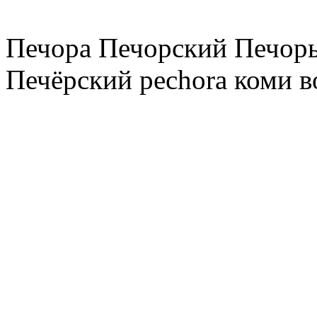
Печора Печорский Печоры
Печёрский pechora коми в