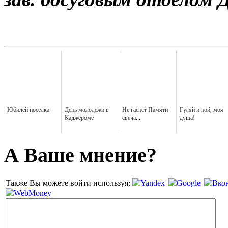
Юбилей поселка
День молодежи в
Не гаснет Памяти
Гуляй и пой, моя
Каджероме
свеча...
душа!
А Ваше мнение?
Также Вы можете войти используя: