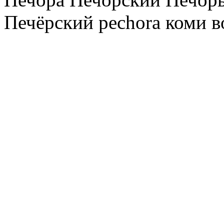
Печёрский pechora коми в