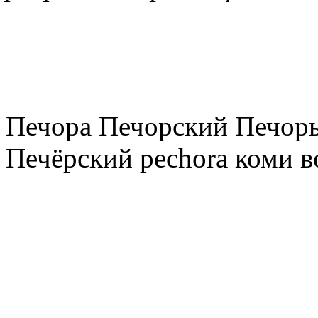
Печора Печорский Печоры
Печёрский pechora коми в