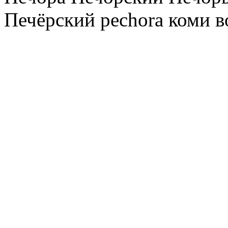
Печёрский pechora коми в