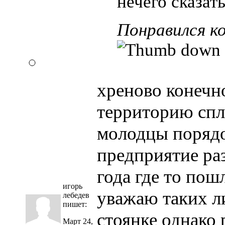
нечего сказат
Понравился к
хреново конечно
территорию спла
молодцы порядо
предприятие ра
года где то пош
игорь
уважаю таких л
лебедев
пишет:
стоянке однако
Март 24,