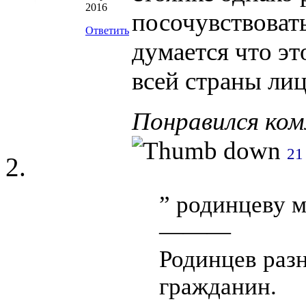
2016
посочувствоват
Ответить
думается что эт
всей страны ли
Понравился ко
21
” родинцеву м
———
Родинцев разн
гражданин.