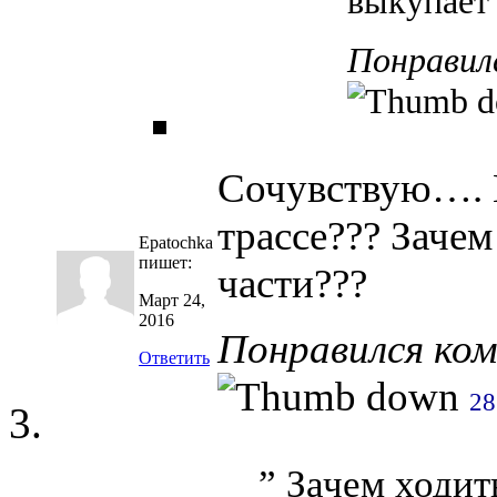
выкупает 
Понравил
Сочувствую…. К
трассе??? Заче
Epatochka
пишет:
части???
Март 24,
2016
Понравился ко
Ответить
28
” Зачем ходит