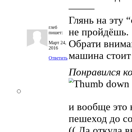
——–
Глянь на эту 
глеб
не пройдёшь.
пишет:
Обрати внима
Март 24,
2016
машина стоит 
Ответить
Понравился к
и вообще это 
пешеход до с
(( Да откуда 