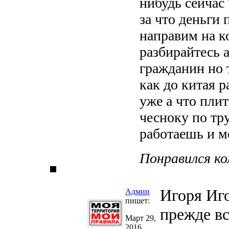
нибудь сейчас
за что деньги
направим на к
разбирайтесь 
гражданин но 
как до китая 
уже а что плит
чесноку по тр
работаешь и м
Понравился к
Игоря Иго
Админ
пишет:
прежде вс
Март 29,
2016