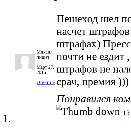
Пешеход шел по
насчет штрафов 
штрафах) Пресс
Михаил
почти не ездит 
пишет:
штрафов не нало
Март 27,
2016
срач, премия )))
Ответить
Понравился ко
13