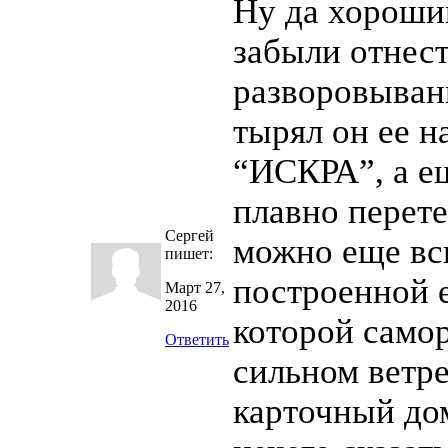
Ну да хороший
забыли отнест
разворовывани
тырял он ее 
“ИСКРА”, а е
плавно перете
Сергей
можно еще вс
пишет:
построенной 
Март 27,
2016
которой само
Ответить
сильном ветре
карточный до