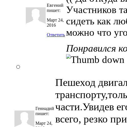
Евгений
Участников та
пишет:
сидеть как лю
Март 24,
2016
можно что уго
Ответить
Понравился к
Пешеход двигал
транспорту,толь
части.Увидев ег
Геннадий
пишет:
всего, резко пр
Март 24,