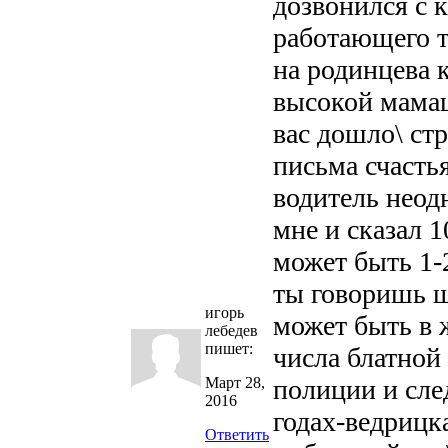
дозвонился с 
работающего т
на родинцева к
высокой мамаш
вас дошло\ ст
письма счастья
водитель неод
мне и сказал 
может быть 1-
ты говоришь ш
игорь
может быть в 
лебедев
пишет:
числа блатной
Март 28,
полиции и сле
2016
годах-ведрицка
Ответить