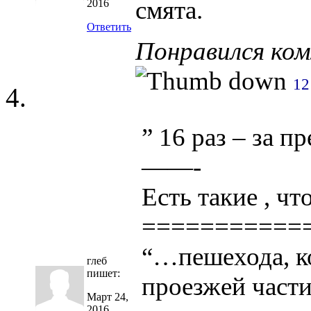
смята.
2016
Ответить
Понравился ко
12
” 16 раз – за п
——-
Есть такие , чт
===========
“…пешехода, к
глеб
пишет:
проезжей част
Март 24,
2016