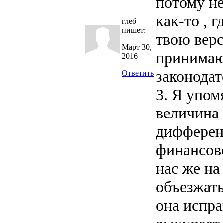
потому не
как-то , 
глеб
пишет:
твою верс
Март 30,
принимаю 
2016
законодат
Ответить
3. Я упо
величина
дифферен
финансов
нас же на
объезжать
она испр