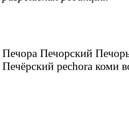
Печора Печорский Печоры
Печёрский pechora коми в