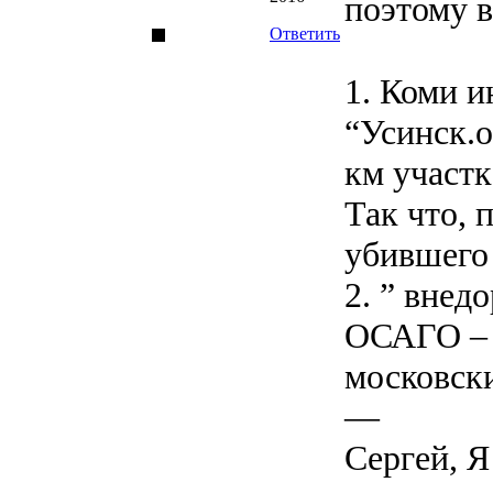
поэтому в
Ответить
1. Коми и
“Усинск.о
км участк
Так что, 
убившего 
2. ” внед
ОСАГО – 
московски
—
Сергей, Я