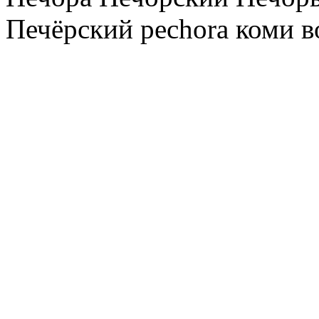
Печёрский pechora коми в