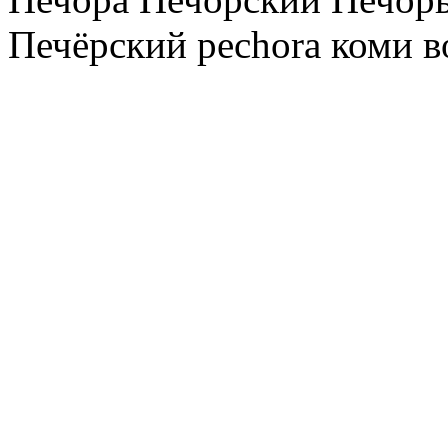
Печёрский pechora коми в