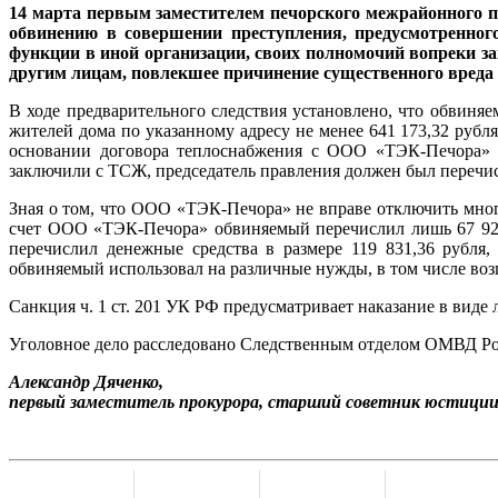
14 марта первым заместителем печорского межрайонного пр
обвинению в совершении преступления, предусмотренног
функции в иной организации, своих полномочий вопреки за
другим лицам, повлекшее причинение существенного вреда 
В ходе предварительного следствия установлено, что обвиняе
жителей дома по указанному адресу не менее 641 173,32 рубля
основании договора теплоснабжения с ООО «ТЭК-Печора» и
заключили с ТСЖ, председатель правления должен был перечис
Зная о том, что ООО «ТЭК-Печора» не вправе отключить мно
счет ООО «ТЭК-Печора» обвиняемый перечислил лишь 67 922,
перечислил денежные средства в размере 119 831,36 рубля
обвиняемый использовал на различные нужды, в том числе во
Санкция ч. 1 ст. 201 УК РФ предусматривает наказание в виде 
Уголовное дело расследовано Следственным отделом ОМВД Рос
Александр Дяченко,
первый заместитель прокурора, старший советник юстиции