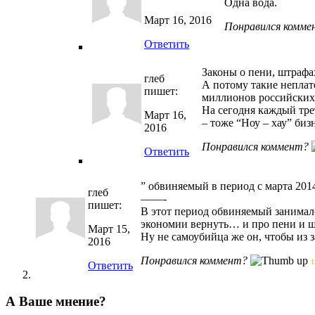
Одна вода.
Март 16, 2016
Понравился комме
Ответить
Законы о пени, штрафа
глеб
А потому такие неплат
пишет:
миллионов российских
На сегодня каждый тре
Март 16,
– тоже “Ноу – хау” биз
2016
Понравился коммент?
Ответить
” обвиняемый в период с марта 2014
глеб
——-
пишет:
В этот период обвиняемый занималс
экономии вернуть… и про пени и ш
Март 15,
Ну не самоубийца же он, чтобы из з
2016
Понравился коммент?
1
Ответить
А Ваше мнение?