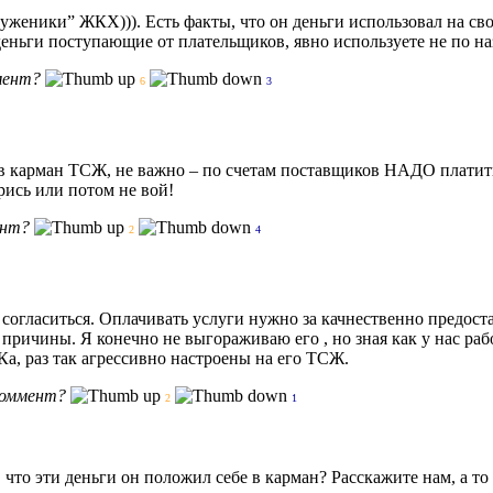
уженики” ЖКХ))). Есть факты, что он деньги использовал на сво
 деньги поступающие от плательщиков, явно используете не по н
мент?
6
3
ь в карман ТСЖ, не важно – по счетам поставщиков НАДО платит
ерись или потом не вой!
ент?
2
4
 согласиться. Оплачивать услуги нужно за качнественно предост
причины. Я конечно не выгораживаю его , но зная как у нас ра
а, раз так агрессивно настроены на его ТСЖ.
коммент?
2
1
 , что эти деньги он положил себе в карман? Расскажите нам, а 