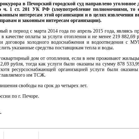
окурора в Печорский городской суд направлено уголовное д
о ч. 1 ст. 201 УК РФ
(злоупотребление полномочиями, то 
конным интересам этой организации и в целях извлечения вы
правам и законным интересам организации).
мый в период с марта 2014 года по апрель 2015 года, являясь 
 в качестве оплаты за услуги отопления и не менее 219 882,69 
 договора холодного водоснабжения и водоотведения с МУ
лить указанные средства поставщикам тепла и воды.
гоквартирный дом от отопления, если в нем проживают жильцы,
69 рубля, тогда как услуги были оказаны на сумму 878 533,
, хотя ресурсоснабжающей организацией услуги были оказаны
зглавляемого им ТСЖ.
лишения свободы на срок до четырех лет.
сии по г. Печоре.
.