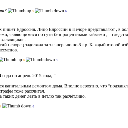
нт?
5
0
х пишет Едроссия. Лицо Едроссии в Печоре представляют , в б
ежи, являющимися по сути безпроцентными займами , – следств
 халявщиков.
тий печорец задолжал за эл.энергию по 8 т.р. Каждый второй из
несменов.
6
3
 года по апрель 2015 года, ”
я капитальным ремонтом дома. Вполне вероятно, что “подзанял
трафы тоже рассчитал.
а таких денег лезть в петлю так расчётливо.
3
0