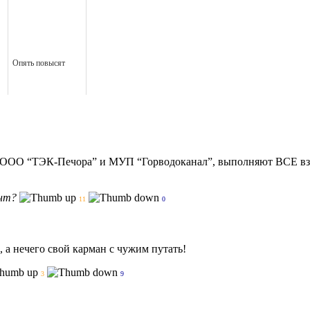
Опять повысят
 ООО “ТЭК-Печора” и МУП “Горводоканал”, выполняют ВСЕ взяты
нт?
11
0
, а нечего свой карман с чужим путать!
3
9