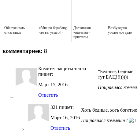
Обслуживать
«Мне по барабану,
Должников
Возбуждено
отказались
что вы устали!»
«навестят»
уголовное дело
приставы
комментариев: 8
Комитет защиты тепла
“Бедные, бедные”
пишет:
тут БАЦ!!!)))))
Март 15, 2016
Понравился комме
Ответить
321
пишет:
Хоть бедные, хоть богатые
Март 16, 2016
Понравился коммент?
Ответить